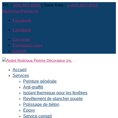
Tél. :
450-967-9945
| Sans frais :
1-855-967-9945
reception@arpd.ca
Facebook
Facebook
Carrières
Contactez-nous
English
Accueil
Services
Peinture générale
Anti-graffiti
Isolant thermique pour les fenêtres
Revêtement de plancher souple
Polissage de béton
Époxy
Service conseil